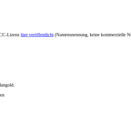
r CC-Lizenz
hier veröffentlicht
(Namensnennung, keine kommerzielle Nut
 Mangold
.
nen