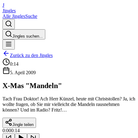
J
Jingles
Alle Jingles
Suche
Jingles suchen...
Zurück zu den Jingles
0:14
5. April 2009
X-Mas "Mandeln"
Tach Frau Doktor! Ach Herr Künzel, heute mit Christstollen? Ja, ich
wollte fragen, ob Sie mir vielleicht die Mandeln rausnehmen
können? Und im Radio? Fritz!…
Jingle teilen
0:00
0:14