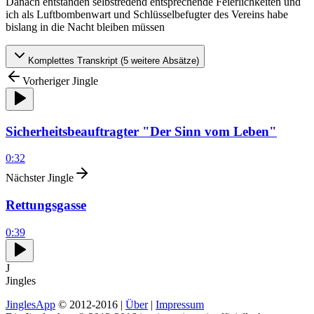
Danach entstanden selbstredend entsprechende Feierlichkeiten und
ich als Luftbombenwart und Schlüsselbefugter des Vereins habe
bislang in die Nacht bleiben müssen
Komplettes Transkript (
5
weitere Absätze)
Vorheriger Jingle
Sicherheitsbeauftragter "Der Sinn vom Leben"
0:32
Nächster Jingle
Rettungsgasse
0:39
J
Jingles
JinglesApp
© 2012-2016 |
Über
|
Impressum