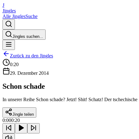
J
Jingles
Alle Jingles
Suche
Jingles suchen...
Zurück zu den Jingles
0:20
29. Dezember 2014
Schon schade
In unserer Reihe Schon schade? Jetzt! Shit! Schatz! Der tschechisch
Jingle teilen
0:00
0:20