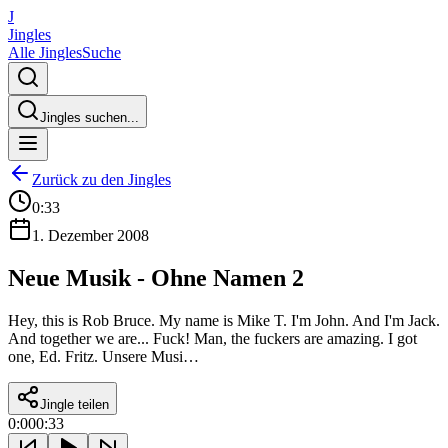
J
Jingles
Alle Jingles
Suche
Jingles suchen...
Zurück zu den Jingles
0:33
1. Dezember 2008
Neue Musik - Ohne Namen 2
Hey, this is Rob Bruce. My name is Mike T. I'm John. And I'm Jack.
And together we are... Fuck! Man, the fuckers are amazing. I got
one, Ed. Fritz. Unsere Musi…
Jingle teilen
0:00
0:33