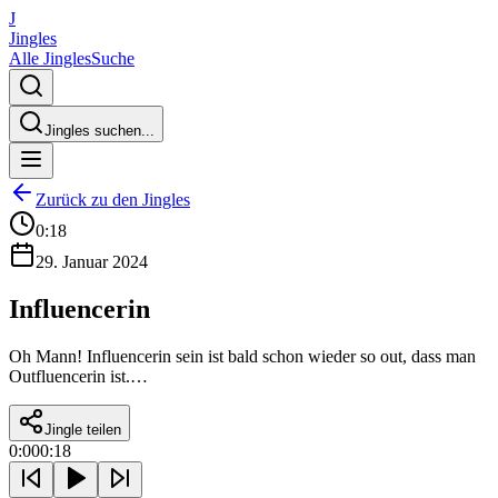
J
Jingles
Alle Jingles
Suche
Jingles suchen...
Zurück zu den Jingles
0:18
29. Januar 2024
Influencerin
Oh Mann! Influencerin sein ist bald schon wieder so out, dass man
Outfluencerin ist.…
Jingle teilen
0:00
0:18