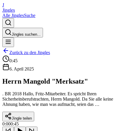
J
Jingles
Alle Jingles
Suche
Jingles suchen...
Zurück zu den Jingles
0:45
6. April 2025
Herrn Mangold "Merksatz"
. BR 2018 Hallo, Fritz-Mitarbeiter. Es spricht Ihren
Sicherheitsberufstrachten, Herrn Mangold. Da Sie alle keine
Ahnung haben, wie man was aufmacht, seien das …
Jingle teilen
0:00
0:45