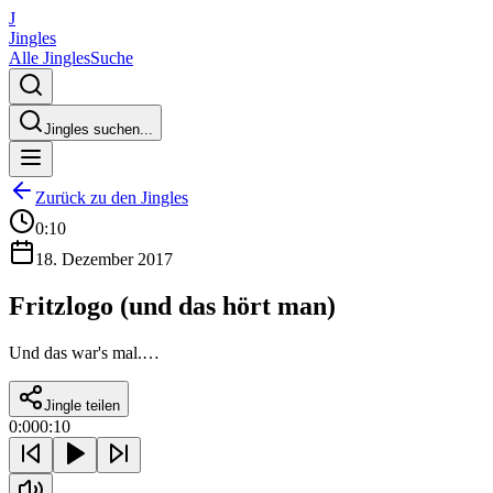
J
Jingles
Alle Jingles
Suche
Jingles suchen...
Zurück zu den Jingles
0:10
18. Dezember 2017
Fritzlogo (und das hört man)
Und das war's mal.…
Jingle teilen
0:00
0:10