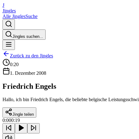
J
Jingles
Alle Jingles
Suche
Jingles suchen...
Zurück zu den Jingles
0:20
1. Dezember 2008
Friedrich Engels
Hallo, ich bin Friedrich Engels, die beliebte belgische Leistungsschw
Jingle teilen
0:00
0:19