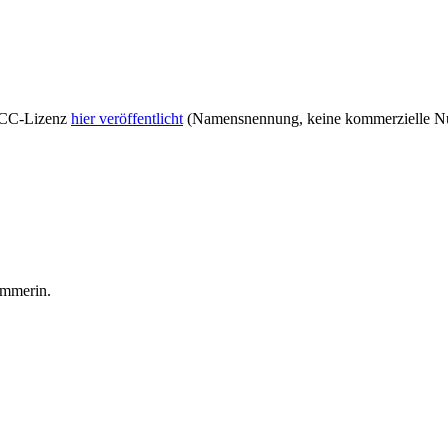
r CC-Lizenz
hier veröffentlicht
(Namensnennung, keine kommerzielle Nut
wimmerin
.