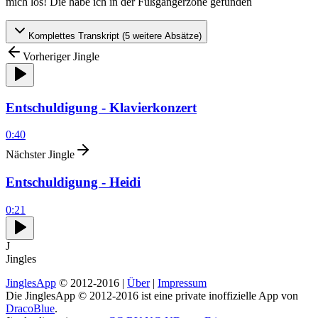
mich los! Die habe ich in der Fußgängerzone gefunden
Komplettes Transkript (
5
weitere Absätze)
Vorheriger Jingle
Entschuldigung - Klavierkonzert
0:40
Nächster Jingle
Entschuldigung - Heidi
0:21
J
Jingles
JinglesApp
© 2012-2016 |
Über
|
Impressum
Die JinglesApp © 2012-2016 ist eine private inoffizielle App von
DracoBlue
.