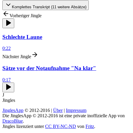
Komplettes Transkript (
11
weitere Absätze)
Vorheriger Jingle
Schlechte Laune
0:22
Nächster Jingle
Sätze vor der Notaufnahme "Na klar"
0:17
J
Jingles
JinglesApp
© 2012-2016 |
Über
|
Impressum
Die JinglesApp © 2012-2016 ist eine private inoffizielle App von
DracoBlue
.
Jingles lizenziert unter
CC BY-NC-ND
von
Fritz
.