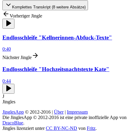
Komplettes Transkript (
8
weitere Absätze)
Vorheriger Jingle
Endlosschleife "Kellnerinnen-Abfuck-Texte"
0:40
Nächster Jingle
Endlosschleife "Hochzeitsnachtstexte Kate"
0:44
J
Jingles
JinglesApp
© 2012-2016 |
Über
|
Impressum
Die JinglesApp © 2012-2016 ist eine private inoffizielle App von
DracoBlue
.
Jingles lizenziert unter
CC BY-NC-ND
von
Fritz
.