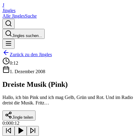
J
Jingles
Alle Jingles
Suche
Jingles suchen...
Zurück zu den Jingles
0:12
1. Dezember 2008
Dreiste Musik (Pink)
Hallo, ich bin Pink und ich mag Gelb, Grün und Rot. Und im Radio
dreist die Musik. Fritz…
Jingle teilen
0:00
0:12