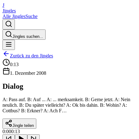
J
Jingles
Alle Jingles
Suche
Jingles suchen...
Zurück zu den Jingles
0:13
1. Dezember 2008
Dialog
A: Pass auf. B: Auf ... A: ... merksamkeit. B: Gerne jetzt. A: Nein
neulich. B: Du später vielleicht? A: Ok bis dahin. B: Wohin? A:
Cottbus? B: Erkner? A: Ach F…
Jingle teilen
0:00
0:13