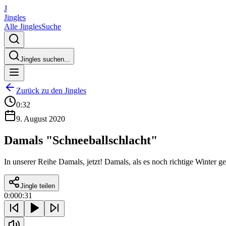
J
Jingles
Alle Jingles
Suche
Jingles suchen...
Zurück zu den Jingles
0:32
9. August 2020
Damals "Schneeballschlacht"
In unserer Reihe Damals, jetzt! Damals, als es noch richtige Winter 
Jingle teilen
0:00
0:31