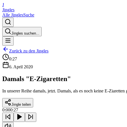
J
Jingles
Alle Jingles
Suche
Jingles suchen...
Zurück zu den Jingles
0:27
6. April 2020
Damals "E-Zigaretten"
In unserer Reihe damals, jetzt. Damals, als es noch keine E-Ziarette
Jingle teilen
0:00
0:27