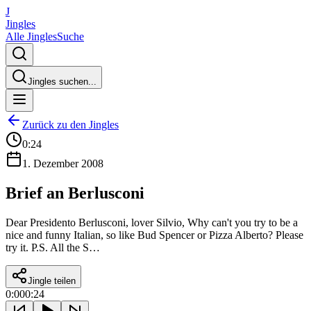
J
Jingles
Alle Jingles
Suche
Jingles suchen...
Zurück zu den Jingles
0:24
1. Dezember 2008
Brief an Berlusconi
Dear Presidento Berlusconi, lover Silvio, Why can't you try to be a
nice and funny Italian, so like Bud Spencer or Pizza Alberto? Please
try it. P.S. All the S…
Jingle teilen
0:00
0:24